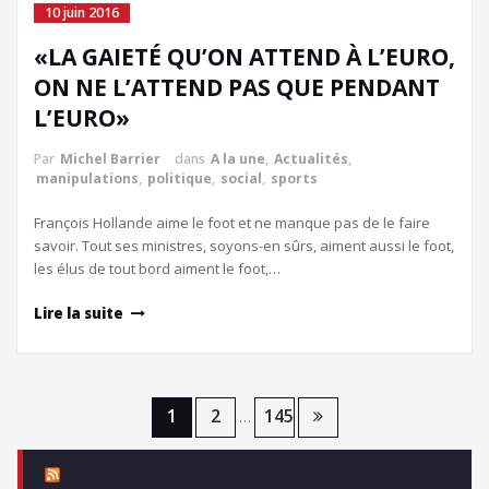
10 juin 2016
«LA GAIETÉ QU’ON ATTEND À L’EURO,
ON NE L’ATTEND PAS QUE PENDANT
L’EURO»
Par
Michel Barrier
dans
A la une
,
Actualités
,
manipulations
,
politique
,
social
,
sports
François Hollande aime le foot et ne manque pas de le faire
savoir. Tout ses ministres, soyons-en sûrs, aiment aussi le foot,
les élus de tout bord aiment le foot,…
Lire la suite
Pagination
1
2
145
…
des