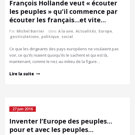
François Hollande veut « écouter
les peuples » qu’il commence par
écouter les français…et vite…
Par
Michel Barrier
dans
A la une
,
Actualités
,
Europe
,
gesticulations
,
politique
,
social
Ce que les dirigeants des pays européens ne voulaient pas
voir, ce qu'ils niaient quoiqu'ils le sachent et qui est là,
maintenant, comme le nez au milieu de la figure…
Lire la suite
27 juin 2016
Inventer l’Europe des peuples…
pour et avec les peuples…