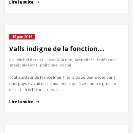
Lire la suite
16 juin 2016
Valls indigne de la fonction….
Par
Michel Barrier
dans
A la une
,
Actualités
,
Indécence
,
manipulations
,
politique
,
social
Tout auditeur de France Inter, hier, a dû se demander dans
quel pays il vivait en ce moment et qui était donc ce premier
ministre à la haine si tenace…
Lire la suite